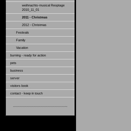
weihnachts-musical Reoptage
2010_11_01
2011 - Christmas
2012 - Christmas
Festivals
Family
Vacation
burning - ready for action
pets
business
server
visitors book
contact - keep in touch