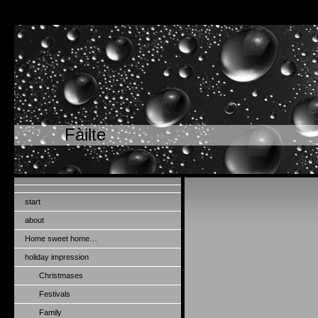
Fàilte
start
about
Home sweet home…
holiday impression
Christmases
Festivals
Family