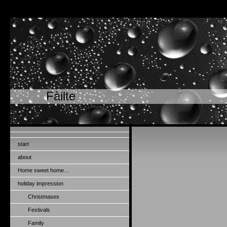
Fàilte
start
about
Home sweet home…
holiday impression
Christmases
Festivals
Family